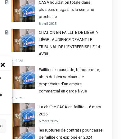
CASA liquidation totale dans
plusieurs magasins la semaine
prochaine
8 avril 2025
CITATION EN FAILLITE DE LIBERTY
LIÈGE : AUDIENCE DEVANT LE
TRIBUNAL DE L’ENTREPRISE LE 14
AVRIL
4 avril 2025
Faillites en cascade, banqueroute,
abus de bien sociaux… le
s
propriétaire d’un empire
commercial en garde à vue
ir
4 avril 2025
La chaîne CASA en faillite – 6 mars
2025
6 mars 2025
es
les ruptures de contrats pour cause
de faillite ont explosé en 2024