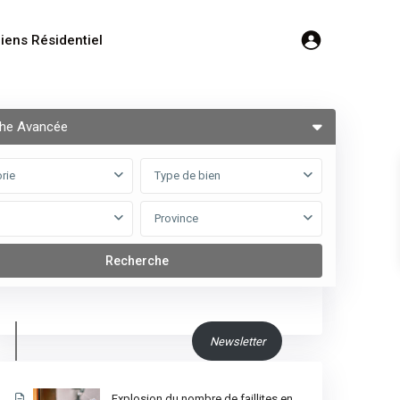
iens Résidentiel
he Avancée
Nous suivre
rie
Type de bien
Province
Newsletter
Explosion du nombre de faillites en