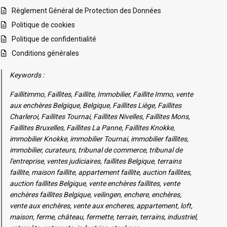
Règlement Général de Protection des Données
Politique de cookies
Politique de confidentialité
Conditions générales
Keywords :
Faillitimmo, Faillites, Faillite, Immobilier, Faillite Immo, vente
aux enchères Belgique, Belgique, Faillites Liège, Faillites
Charleroi, Faillites Tournai, Faillites Nivelles, Faillites Mons,
Faillites Bruxelles, Faillites La Panne, Faillites Knokke,
immobilier Knokke, immobilier Tournai, immobilier faillites,
immobilier, curateurs, tribunal de commerce, tribunal de
l'entreprise, ventes judiciaires, faillites Belgique, terrains
faillite, maison faillite, appartement faillite, auction faillites,
auction faillites Belgique, vente enchères faillites, vente
enchères faillites Belgique, veilingen, enchere, enchères,
vente aux enchères, vente aux encheres, appartement, loft,
maison, ferme, château, fermette, terrain, terrains, industriel,