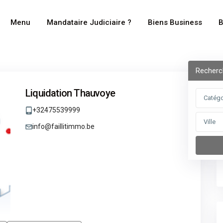
Menu
Mandataire Judiciaire ?
Biens Business
B
Recherc
Liquidation Thauvoye
Catégo
+32475539999
Ville
info@faillitimmo.be