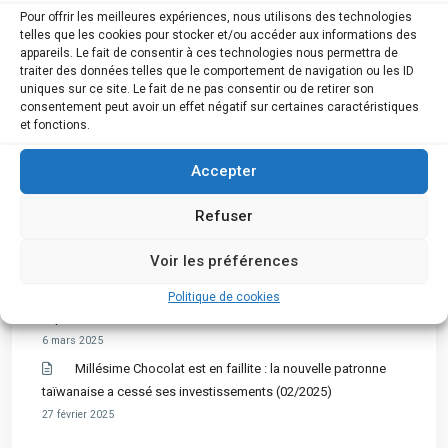
Pour offrir les meilleures expériences, nous utilisons des technologies
semaine prochaine
telles que les cookies pour stocker et/ou accéder aux informations des
8 avril 2025
appareils. Le fait de consentir à ces technologies nous permettra de
traiter des données telles que le comportement de navigation ou les ID
CITATION EN FAILLITE DE LIBERTY LIÈGE : AUDIENCE
uniques sur ce site. Le fait de ne pas consentir ou de retirer son
DEVANT LE TRIBUNAL DE L’ENTREPRISE LE 14 AVRIL
consentement peut avoir un effet négatif sur certaines caractéristiques
4 avril 2025
et fonctions.
Faillites en cascade, banqueroute, abus de bien
sociaux… le propriétaire d’un empire commercial en garde à
Accepter
vue
Refuser
4 avril 2025
La chaîne CASA en faillite – 6 mars 2025
Voir les préférences
6 mars 2025
les ruptures de contrats pour cause de faillite ont
Politique de cookies
explosé en 2024
6 mars 2025
Millésime Chocolat est en faillite : la nouvelle patronne
taïwanaise a cessé ses investissements (02/2025)
27 février 2025