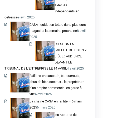
aider les
indépendants en
détresse
9 avril 2025
CASA liquidation totale dans plusieurs
magasins la semaine prochaine
8 avril
2025
CITATION EN
FAILLITE DE LIBERTY
LIÈGE : AUDIENCE
DEVANT LE
TRIBUNAL DE L’ENTREPRISE LE 14 AVRIL
4 avril 2025
Faillites en cascade, banqueroute,
abus de bien sociaux… le propriétaire
d’un empire commercial en garde à
vue
4 avril 2025
La chaîne CASA en faillite – 6 mars
2025
6 mars 2025
les ruptures de