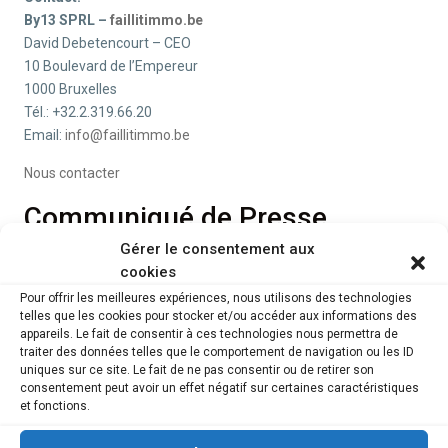
By13 SPRL –
faillitimmo.be
David Debetencourt – CEO
10 Boulevard de l’Empereur
1000 Bruxelles
Tél.: +32.2.319.66.20
Email:
info@faillitimmo.be
Nous contacter
Communiqué de Presse
Gérer le consentement aux
Voir aussi :
Vous êtes Mandataire Judiciaire ?
cookies
Pour offrir les meilleures expériences, nous utilisons des technologies
Lire aussi :
telles que les cookies pour stocker et/ou accéder aux informations des
appareils. Le fait de consentir à ces technologies nous permettra de
Publications des faillites –
Moniteur Belge
traiter des données telles que le comportement de navigation ou les ID
uniques sur ce site. Le fait de ne pas consentir ou de retirer son
consentement peut avoir un effet négatif sur certaines caractéristiques
Nous suivre
et fonctions.