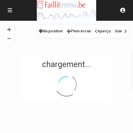
Ma position
Plein écran
Aperçu
Suiv
chargement...