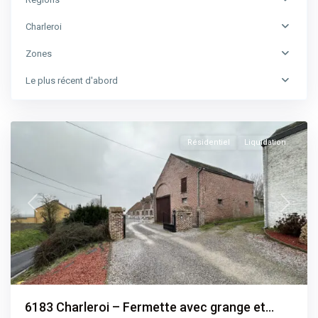
Charleroi
Province
Zones
de
Hainaut
,
Le plus récent d'abord
Charleroi
,
Courcelles
Résidentiel
Liquidation
Previous
Next
6183 Charleroi – Fermette avec grange et...