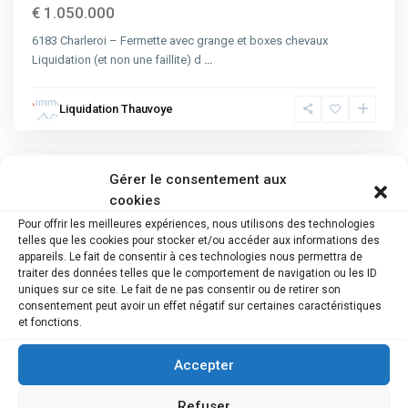
€ 1.050.000
6183 Charleroi – Fermette avec grange et boxes chevaux
Liquidation (et non une faillite) d
...
Liquidation Thauvoye
Gérer le consentement aux
Advanced Search
cookies
Pour offrir les meilleures expériences, nous utilisons des technologies
Catégorie
telles que les cookies pour stocker et/ou accéder aux informations des
appareils. Le fait de consentir à ces technologies nous permettra de
Type de bien
traiter des données telles que le comportement de navigation ou les ID
uniques sur ce site. Le fait de ne pas consentir ou de retirer son
consentement peut avoir un effet négatif sur certaines caractéristiques
Ville
et fonctions.
Province
Accepter
Recherche
Refuser