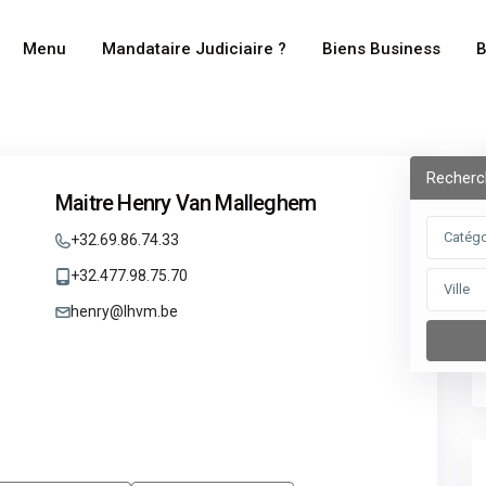
Menu
Mandataire Judiciaire ?
Biens Business
B
Recherc
Maitre Henry Van Malleghem
Catégo
+32.69.86.74.33
+32.477.98.75.70
Ville
henry@lhvm.be