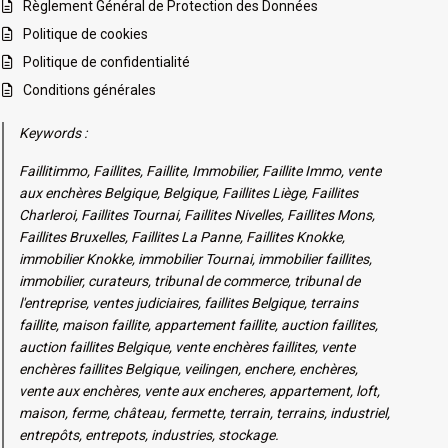
Règlement Général de Protection des Données
Politique de cookies
Politique de confidentialité
Conditions générales
Keywords :
Faillitimmo, Faillites, Faillite, Immobilier, Faillite Immo, vente
aux enchères Belgique, Belgique, Faillites Liège, Faillites
Charleroi, Faillites Tournai, Faillites Nivelles, Faillites Mons,
Faillites Bruxelles, Faillites La Panne, Faillites Knokke,
immobilier Knokke, immobilier Tournai, immobilier faillites,
immobilier, curateurs, tribunal de commerce, tribunal de
l'entreprise, ventes judiciaires, faillites Belgique, terrains
faillite, maison faillite, appartement faillite, auction faillites,
auction faillites Belgique, vente enchères faillites, vente
enchères faillites Belgique, veilingen, enchere, enchères,
vente aux enchères, vente aux encheres, appartement, loft,
maison, ferme, château, fermette, terrain, terrains, industriel,
entrepôts, entrepots, industries, stockage.