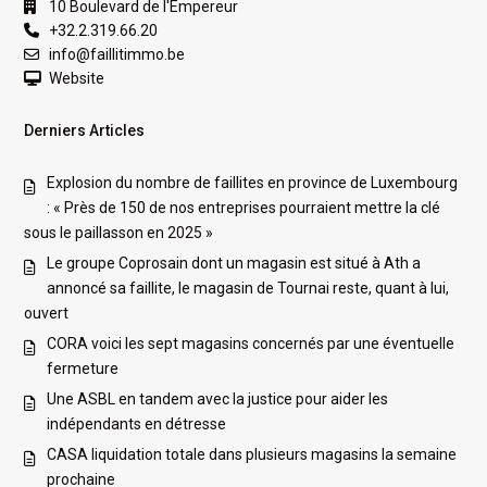
10 Boulevard de l'Empereur
+32.2.319.66.20
info@faillitimmo.be
Website
Derniers Articles
Explosion du nombre de faillites en province de Luxembourg
: « Près de 150 de nos entreprises pourraient mettre la clé
sous le paillasson en 2025 »
Le groupe Coprosain dont un magasin est situé à Ath a
annoncé sa faillite, le magasin de Tournai reste, quant à lui,
ouvert
CORA voici les sept magasins concernés par une éventuelle
fermeture
Une ASBL en tandem avec la justice pour aider les
indépendants en détresse
CASA liquidation totale dans plusieurs magasins la semaine
prochaine