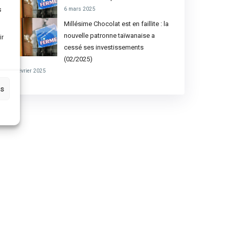
6 mars 2025
s
Millésime Chocolat est en faillite : la
nouvelle patronne taïwanaise a
ir
cessé ses investissements
(02/2025)
27 février 2025
es