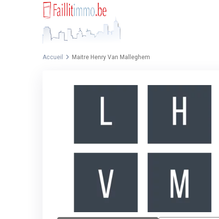
Accueil
Maitre Henry Van Malleghem