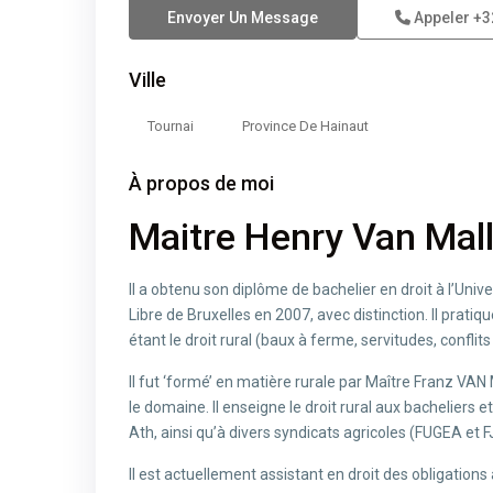
Envoyer Un Message
Appeler
+3
Ville
Tournai
Province De Hainaut
À propos de moi
Maitre Henry Van Ma
Il a obtenu son diplôme de bachelier en droit à l’Unive
Libre de Bruxelles en 2007, avec distinction. Il pratiq
étant le droit rural (baux à ferme, servitudes, conflits 
Il fut ‘formé’ en matière rurale par Maître Franz V
le domaine. Il enseigne le droit rural aux bachelier
Ath, ainsi qu’à divers syndicats agricoles (FUGEA et F
Il est actuellement assistant en droit des obligations à