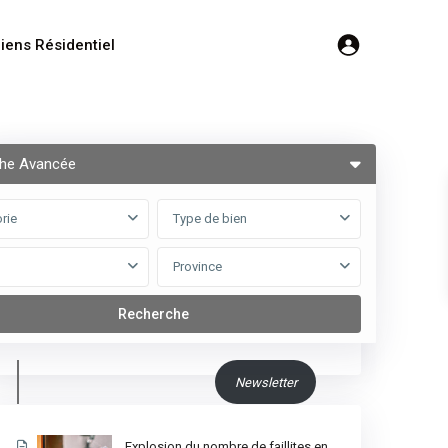
iens Résidentiel
he Avancée
Nous suivre
rie
Type de bien
Province
Newsletter
Explosion du nombre de faillites en