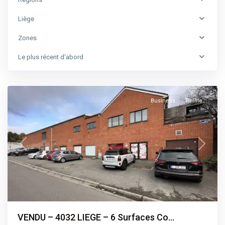
Liège
Province
Zones
de
Liège
,
Le plus récent d'abord
Chenée
,
Liège
Business
Faillite
Previous
Next
VENDU – 4032 LIEGE – 6 Surfaces Co...