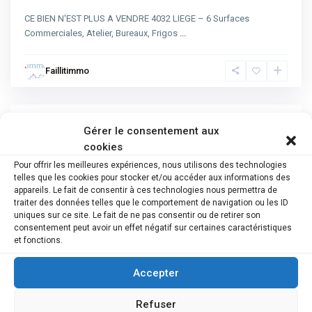
CE BIEN N'EST PLUS A VENDRE 4032 LIEGE – 6 Surfaces
Commerciales, Atelier, Bureaux, Frigos
...
Faillitimmo
Gérer le consentement aux
Advanced Search
cookies
Pour offrir les meilleures expériences, nous utilisons des technologies
Catégorie
telles que les cookies pour stocker et/ou accéder aux informations des
appareils. Le fait de consentir à ces technologies nous permettra de
Type de bien
traiter des données telles que le comportement de navigation ou les ID
uniques sur ce site. Le fait de ne pas consentir ou de retirer son
Ville
consentement peut avoir un effet négatif sur certaines caractéristiques
et fonctions.
Province
Accepter
Recherche
Refuser