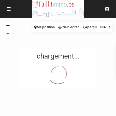
Ma position
Plein écran
Aperçu
Suiv
chargement...