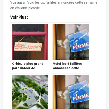
Voir aussi :
Voici les dix faillites annoncées cette semaine
en Wallonie picarde
Voir Plus :
Orbis, le plus grand
Voici les 5 faillites
parc indoor de
annoncées cette
Belgique dans les
semaine en province
Galeries St-Lambert à
de Namur Juillet 2024
Liège, en faillite