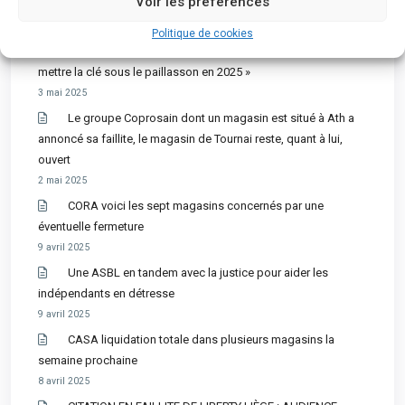
Voir les préférences
Explosion du nombre de faillites en province de
Politique de cookies
Luxembourg : « Près de 150 de nos entreprises pourraient
mettre la clé sous le paillasson en 2025 »
3 mai 2025
Le groupe Coprosain dont un magasin est situé à Ath a
annoncé sa faillite, le magasin de Tournai reste, quant à lui,
ouvert
2 mai 2025
CORA voici les sept magasins concernés par une
éventuelle fermeture
9 avril 2025
Une ASBL en tandem avec la justice pour aider les
indépendants en détresse
9 avril 2025
CASA liquidation totale dans plusieurs magasins la
semaine prochaine
8 avril 2025