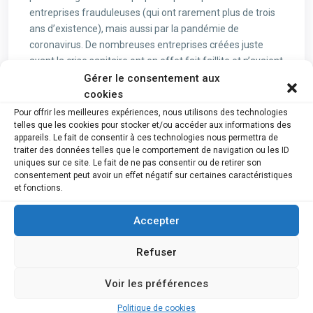
entreprises frauduleuses (qui ont rarement plus de trois
ans d’existence), mais aussi par la pandémie de
coronavirus. De nombreuses entreprises créées juste
avant la crise sanitaire ont en effet fait faillite et n’avaient
souvent pas les réserves suffisantes pour traverser cet
Gérer le consentement aux
épisode malgré les mesures de soutien du
cookies
gouvernement.
Pour offrir les meilleures expériences, nous utilisons des technologies
telles que les cookies pour stocker et/ou accéder aux informations des
Une tendance respectivement légèrement à la baisse et
appareils. Le fait de consentir à ces technologies nous permettra de
traiter des données telles que le comportement de navigation ou les ID
très peu à la hausse a, par ailleurs, été observée pour les
uniques sur ce site. Le fait de ne pas consentir ou de retirer son
entreprises basées à Bruxelles et en Wallonie, suivant la
consentement peut avoir un effet négatif sur certaines caractéristiques
courbe dessinée durant les dix dernières années.
et fonctions.
Conséquence de ces dépôts de bilan:
11.795 emplois
au
total ont été
menacés en Flandre en 2023
. La
faillite de
Accepter
Makro
, dont le siège se trouve à Wommelgem, est de loin
celle qui a coûté le plus d’emplois (1.826).
Refuser
Source:
RTC
Voir les préférences
Voir Plus :
Politique de cookies