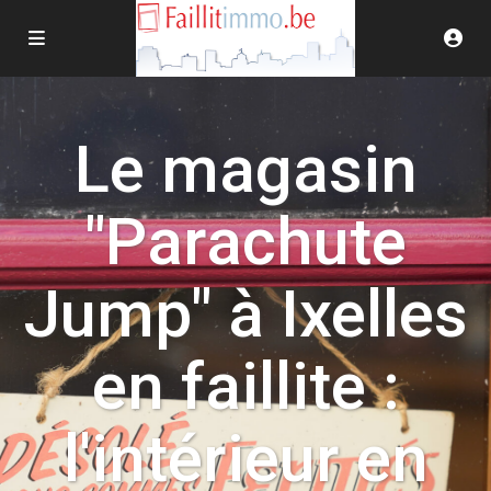
Le magasin
"Parachute
Jump" à Ixelles
en faillite :
l'intérieur en