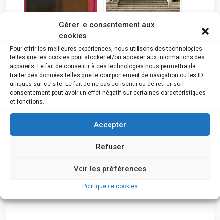
Gérer le consentement aux
Voici les 11 faillites
S’opposer à la
annoncées cette
procédure par défaut
cookies
semaine en province
Pour offrir les meilleures expériences, nous utilisons des technologies
de Namur et dans la
telles que les cookies pour stocker et/ou accéder aux informations des
Botte du Hainaut
appareils. Le fait de consentir à ces technologies nous permettra de
traiter des données telles que le comportement de navigation ou les ID
uniques sur ce site. Le fait de ne pas consentir ou de retirer son
consentement peut avoir un effet négatif sur certaines caractéristiques
et fonctions.
Accepter
Coup dur pour les
Namur : Faillites du 5
clients et les nombreux
Avril 2023
magasins belges :
Refuser
l’enseigne va faire
faillite !
Voir les préférences
Politique de cookies