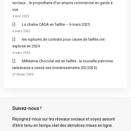
sociaux… le propriétaire d’un empire commercial en garde à
vue
4 avril 2025
La chaîne CASA en faillite – 6 mars 2025
6 mars 2025
les ruptures de contrats pour cause de faillite ont
explosé en 2024
6 mars 2025
Millésime Chocolat est en faillite : la nouvelle patronne
taïwanaise a cessé ses investissements (02/2025)
27 février 2025
Suivez-nous !
Rejoignez-nous sur les réseaux sociaux et soyez assuré
d’être tenu en temps réel des dernières mises en ligne.