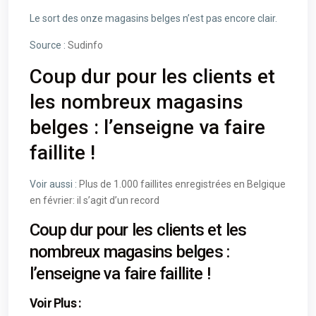
Le sort des onze magasins belges n’est pas encore clair.
Source :
Sudinfo
Coup dur pour les clients et
les nombreux magasins
belges : l’enseigne va faire
faillite !
Voir aussi :
Plus de 1.000 faillites enregistrées en Belgique
en février: il s’agit d’un record
Coup dur pour les clients et les
nombreux magasins belges :
l’enseigne va faire faillite !
Voir Plus :