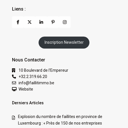
Liens :
Inscription Newsletter
Nous Contacter
10 Boulevard de l'Empereur
+32.2.319.66.20
info@faillitimmo.be
Website
Derniers Articles
Explosion du nombre de faillites en province de
Luxembourg : « Près de 150 de nos entreprises