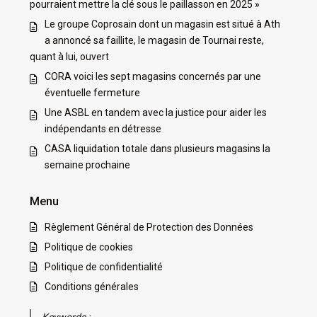
pourraient mettre la clé sous le paillasson en 2025 »
Le groupe Coprosain dont un magasin est situé à Ath
a annoncé sa faillite, le magasin de Tournai reste,
quant à lui, ouvert
CORA voici les sept magasins concernés par une
éventuelle fermeture
Une ASBL en tandem avec la justice pour aider les
indépendants en détresse
CASA liquidation totale dans plusieurs magasins la
semaine prochaine
Menu
Règlement Général de Protection des Données
Politique de cookies
Politique de confidentialité
Conditions générales
Keywords :