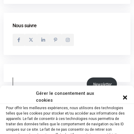
Nous suivre
Newsletter
Gérer le consentement aux
cookies
Explosion du nombre de faillites en province de
Pour offrir les meilleures expériences, nous utilisons des technologies
Luxembourg : « Près de 150 de nos entreprises pourraient
telles que les cookies pour stocker et/ou accéder aux informations des
mettre la clé sous le paillasson en 2025 »
appareils. Le fait de consentir à ces technologies nous permettra de
traiter des données telles que le comportement de navigation ou les ID
3 mai 2025
uniques sur ce site. Le fait de ne pas consentir ou de retirer son
Le groupe Coprosain dont un magasin est situé à Ath a