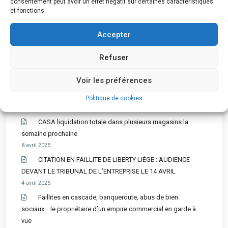
consentement peut avoir un effet négatif sur certaines caractéristiques
annoncé sa faillite, le magasin de Tournai reste, quant à lui,
et fonctions.
ouvert
2 mai 2025
Accepter
CORA voici les sept magasins concernés par une
Refuser
éventuelle fermeture
9 avril 2025
Voir les préférences
Une ASBL en tandem avec la justice pour aider les
indépendants en détresse
Politique de cookies
9 avril 2025
CASA liquidation totale dans plusieurs magasins la
semaine prochaine
8 avril 2025
CITATION EN FAILLITE DE LIBERTY LIÈGE : AUDIENCE
DEVANT LE TRIBUNAL DE L’ENTREPRISE LE 14 AVRIL
4 avril 2025
Faillites en cascade, banqueroute, abus de bien
sociaux… le propriétaire d’un empire commercial en garde à
vue