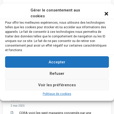
Gérer le consentement aux
cookies
Pour offrir les meilleures expériences, nous utilisons des technologies
telles que les cookies pour stocker et/ou accéder aux informations des
appareils. Le fait de consentir à ces technologies nous permettra de
traiter des données telles que le comportement de navigation ou les ID
uniques sur ce site. Le fait de ne pas consentir ou de retirer son
consentement peut avoir un effet négatif sur certaines caractéristiques
Newsletter
et fonctions.
Accepter
Explosion du nombre de faillites en province de
Luxembourg : « Près de 150 de nos entreprises pourraient
Refuser
mettre la clé sous le paillasson en 2025 »
3 mai 2025
Voir les préférences
Le groupe Coprosain dont un magasin est situé à Ath a
annoncé sa faillite, le magasin de Tournai reste, quant à lui,
Politique de cookies
ouvert
2 mai 2025
CORA voici les sept magasins concernés par une