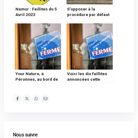
Namur : Faillites du 5
S’opposer à la
Avril 2023
procédure par défaut
Your Nature, à
Voici les dix faillites
Péronnes, au bord de
annoncées cette
la faillite : les
semaine en Wallonie
explications du Prince
picarde
de Ligne
Nous suivre