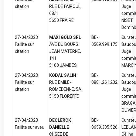
citation
RUE DE FAIROUL,
Juge
68/1
commis
5650 FRAIRE
NISET
Domini
27/04/2023
MAXI GOLD SRL
BE-
Curate
Faillite sur
AVE DU BOURG.
0509.999.175
Baudou
citation
JEAN MATERNE,
Juge
141
commis
5100 JAMBES
MARCIN
27/04/2023
KODAL SALIH
BE-
Curate
Faillite sur
RUE EMILE-
0881.261.232
Baudou
citation
ROMEDENNE, 5A
Juge
5150 FLOREFFE
commis
BRAGA
OLIVIE
27/04/2023
DECLERCK
BE-
Curateu
Faillite sur aveu
DANIELLE
0659.335.526
LEBLA
CHSEE DE
Céline