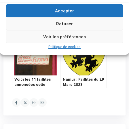
Accepter
Coup dur pour les
Mithra SA est mise en
Refuser
clients et les nombreux
faillite 19 personnes
magasins belges :
licenciées
l’enseigne va faire
Voir les préférences
faillite !
Politique de cookies
Voici les 11 faillites
Namur : Faillites du 29
annoncées cette
Mars 2023
semaine en province
de Namur et dans la
Botte du Hainaut