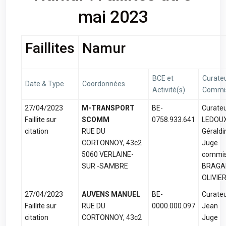
mai 2023
Faillites
Namur
BCE et
Curateu
Date & Type
Coordonnées
Activité(s)
Commis
27/04/2023
M-TRANSPORT
BE-
Curateu
Faillite sur
SCOMM
0758.933.641
LEDOU
citation
RUE DU
Géraldi
CORTONNOY, 43c2
Juge
5060 VERLAINE-
commis
SUR -SAMBRE
BRAGA
OLIVIE
27/04/2023
AUVENS MANUEL
BE-
Curateu
Faillite sur
RUE DU
0000.000.097
Jean
citation
CORTONNOY, 43c2
Juge