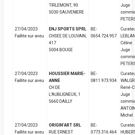
TIRLEMONT, 90
Juge
5030 SAUVENIERE
commis
PETERS
27/04/2023
ENJ SPORTS SPRL
BE-
Curateu
Faillite sur aveu
CHSEE DE LOUVAIN,
0654.724.957
LEBLA
417
Céline
5004 BOUGE
Juge
commis
PETERS
27/04/2023
HOUSSIER MARIE-
BE-
Curateu
Faillite sur aveu
ANNE
0811.973.934
WALGR
CH DE
René-C
L’AUBLIGNEUX, 1
Juge
5660 DAILLY
commis
ANTOI
Michel
27/04/2023
ORIGIN’ART SRL
BE-
Curateu
Faillite sur aveu
RUE ERNEST
0773.316.464
HUBER