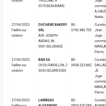
citation
THOLOME, 6
Juge
5570 BEAURAING
commis
AJVAZ
Nadia
27/04/2023
DUCHENE BAKERY
BE-
Curateu
Faillite sur
SRL
0742.980.705
Jean
citation
AVE JOSEPH
Juge
ABRAS, 86
commis
5001 BELGRADE
MARLA
Pierre
27/04/2023
BAN SA
BE-
Curateu
Faillite sur
CH DU RAIDILLON, 2
0458.223.842
DALLA
citation
5024 GELBRESSEE
JE.
Juge
commis
MARLA
Pierre
27/04/2023
LAMBEAU
BE-
Curateu
Faillite sur
ALEXANDRE
0820.970.089
ADAM L