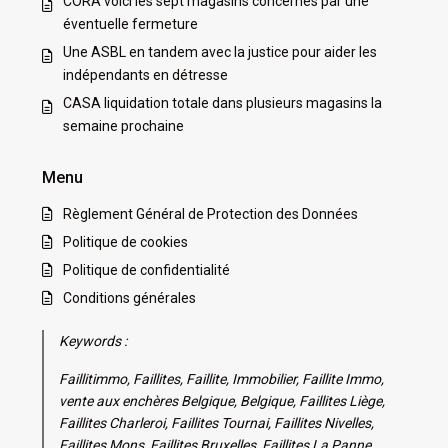
CORA voici les sept magasins concernés par une
éventuelle fermeture
Une ASBL en tandem avec la justice pour aider les
indépendants en détresse
CASA liquidation totale dans plusieurs magasins la
semaine prochaine
Menu
Règlement Général de Protection des Données
Politique de cookies
Politique de confidentialité
Conditions générales
Keywords :
Faillitimmo, Faillites, Faillite, Immobilier, Faillite Immo,
vente aux enchères Belgique, Belgique, Faillites Liège,
Faillites Charleroi, Faillites Tournai, Faillites Nivelles,
Faillites Mons, Faillites Bruxelles, Faillites La Panne,