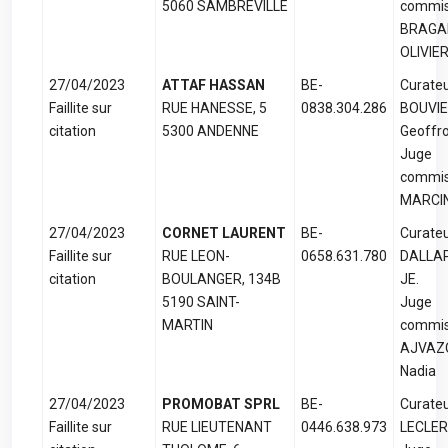
5060 SAMBREVILLE
commis
BRAGA
OLIVIE
27/04/2023
ATTAF HASSAN
BE-
Curateu
Faillite sur
RUE HANESSE, 5
0838.304.286
BOUVI
citation
5300 ANDENNE
Geoffr
Juge
commis
MARCIN
27/04/2023
CORNET LAURENT
BE-
Curateu
Faillite sur
RUE LEON-
0658.631.780
DALLA
citation
BOULANGER, 134B
JE.
5190 SAINT-
Juge
MARTIN
commis
AJVAZ
Nadia
27/04/2023
PROMOBAT SPRL
BE-
Curateu
Faillite sur
RUE LIEUTENANT
0446.638.973
LECLER