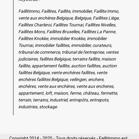
Faillitimmo, Faillites, Faillite, Immobilier, Faillite Immo,
vente aux enchères Belgique, Belgique, Faillites Liège,
Faillites Charleroi, Faillites Tournai, Faillites Nivelles,
Faillites Mons, Faillites Bruxelles, Faillites La Panne,
Faillites Knokke, immobilier Knokke, immobilier
Tournai, immobilier faillites, immobilier, curateurs,
tribunal de commerce, tribunal de l'entreprise, ventes
judiciaires, faillites Belgique, terrains faillite, maison
faillite, appartement faillite, auction faillites, auction
faillites Belgique, vente enchères faillites, vente
enchères faillites Belgique, veilingen, enchere,
enchères, vente aux enchères, vente aux encheres,
appartement, loft, maison, ferme, château, fermette,
terrain, terrains, industriel, entrepôts, entrepots,
industries, stockage.
Copyright 2014 - 2025 - Tous droits réservés - Faillitimmo est