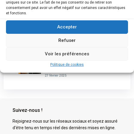
4 avril 2025
uniques sur ce site. Le fait de ne pas consentir ou de retirer son
consentement peut avoir un effet négatif sur certaines caractéristiques
La chaîne CASA en faillite – 6 mars 2025
et fonctions.
6 mars 2025
Accepter
les ruptures de contrats pour cause de
faillite ont explosé en 2024
Refuser
6 mars 2025
Voir les préférences
Millésime Chocolat est en faillite : la nouvelle
patronne taïwanaise a cessé ses
Politique de cookies
investissements (02/2025)
27 février 2025
Suivez-nous !
Rejoignez-nous sur les réseaux sociaux et soyez assuré
d’être tenu en temps réel des dernières mises en ligne.