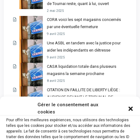
de Tournai reste, quant à lui, ouvert
2 mai 2025
CORA voici les sept magasins concernés
par une éventuelle fermeture
9 avril 2025
Une ASBL en tandem avec la justice pour
aider les indépendants en détresse
9 avril 2025
CASA liquidation totale dans plusieurs
magasins la semaine prochaine
8 avril 2025
CITATION EN FAILLITE DE LIBERTY LIÈGE :
AUDIENCE DEVANT LE TRIBUNAL DE
Gérer le consentement aux
L’ENTREPRISE LE 14 AVRIL
cookies
4 avril 2025
Pour offrir les meilleures expériences, nous utilisons des technologies
Faillites en cascade, banqueroute, abus de
telles que les cookies pour stocker et/ou accéder aux informations des
bien sociaux… le propriétaire d’un empire
appareils. Le fait de consentir à ces technologies nous permettra de
commercial en garde à vue
traiter des données telles que le comportement de navigation ou les ID