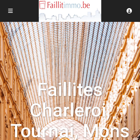
Faillites
Charleroi,
Tournai, Mons