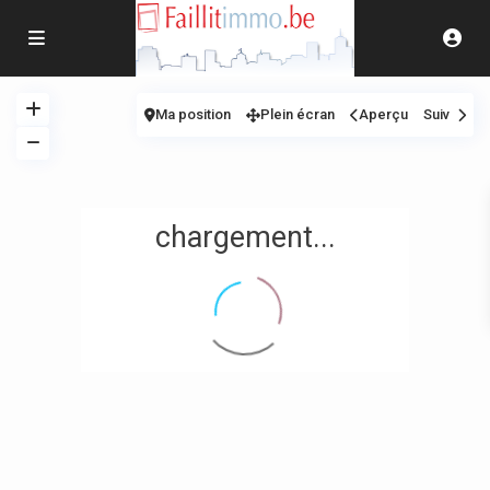
Ma position
Plein écran
Aperçu
Suiv
chargement...