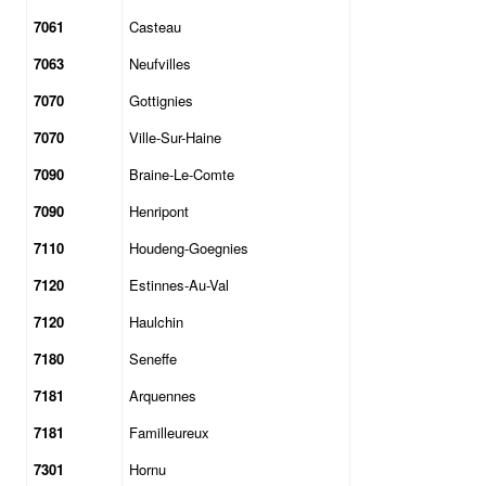
7061
Casteau
7063
Neufvilles
7070
Gottignies
7070
Ville-Sur-Haine
7090
Braine-Le-Comte
7090
Henripont
7110
Houdeng-Goegnies
7120
Estinnes-Au-Val
7120
Haulchin
7180
Seneffe
7181
Arquennes
7181
Familleureux
7301
Hornu