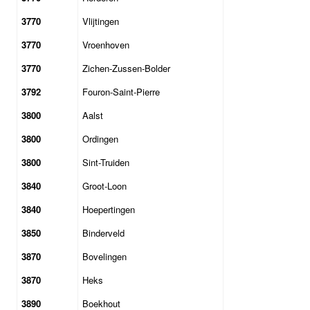
3770
Vlijtingen
3770
Vroenhoven
3770
Zichen-Zussen-Bolder
3792
Fouron-Saint-Pierre
3800
Aalst
3800
Ordingen
3800
Sint-Truiden
3840
Groot-Loon
3840
Hoepertingen
3850
Binderveld
3870
Bovelingen
3870
Heks
3890
Boekhout