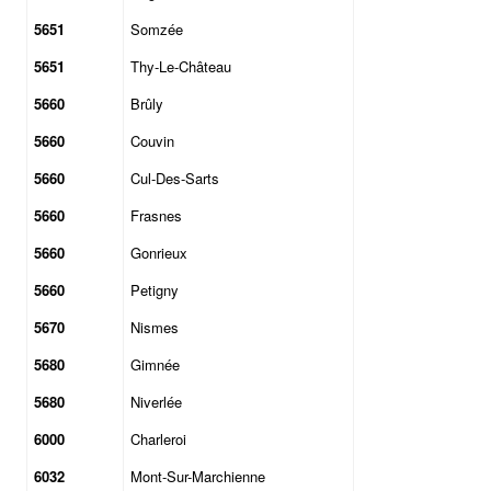
5651
Somzée
5651
Thy-Le-Château
5660
Brûly
5660
Couvin
5660
Cul-Des-Sarts
5660
Frasnes
5660
Gonrieux
5660
Petigny
5670
Nismes
5680
Gimnée
5680
Niverlée
6000
Charleroi
6032
Mont-Sur-Marchienne