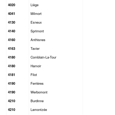
4020
Liège
4041
Milmort
4130
Esneux
4140
Sprimont
4160
Anthisnes
4163
Tavier
4180
Comblain-La-Tour
4180
Hamoir
4181
Filot
4190
Ferrières
4190
Werbomont
4210
Burdinne
4210
Lamontzée