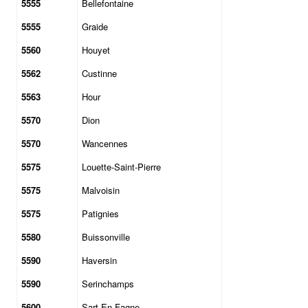
5555
Bellefontaine
5555
Graide
5560
Houyet
5562
Custinne
5563
Hour
5570
Dion
5570
Wancennes
5575
Louette-Saint-Pierre
5575
Malvoisin
5575
Patignies
5580
Buissonville
5590
Haversin
5590
Serinchamps
5600
Sart-En-Fagne