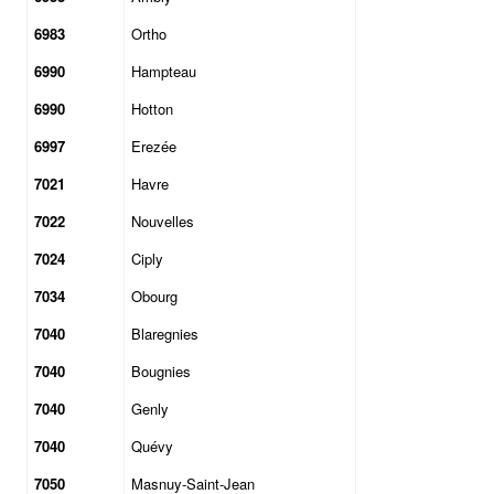
6983
Ortho
6990
Hampteau
6990
Hotton
6997
Erezée
7021
Havre
7022
Nouvelles
7024
Ciply
7034
Obourg
7040
Blaregnies
7040
Bougnies
7040
Genly
7040
Quévy
7050
Masnuy-Saint-Jean