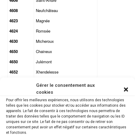
4606
Saint-André
4608
Neufchâteau
4623
Magnée
4624
Romsée
4630
Micheroux
4650
Chaineux
4650
Julémont
4652
Xhendelesse
4653
Bolland
Gérer le consentement aux
4671
Barchon
cookies
Pour offrir les meilleures expériences, nous utilisons des technologies
4681
Hermalle-Sous-Argenteau
telles que les cookies pour stocker et/ou accéder aux informations des
appareils. Le fait de consentir à ces technologies nous permettra de
4682
Houtain-Saint-Siméon
traiter des données telles que le comportement de navigation ou les ID
uniques sur ce site. Le fait de ne pas consentir ou de retirer son
4683
Vivegnis
consentement peut avoir un effet négatif sur certaines caractéristiques
et fonctions.
4690
Bassenge