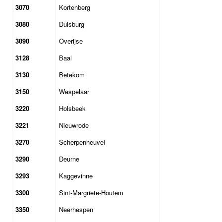
3070
Kortenberg
3080
Duisburg
3090
Overijse
3128
Baal
3130
Betekom
3150
Wespelaar
3220
Holsbeek
3221
Nieuwrode
3270
Scherpenheuvel
3290
Deurne
3293
Kaggevinne
3300
Sint-Margriete-Houtem
3350
Neerhespen