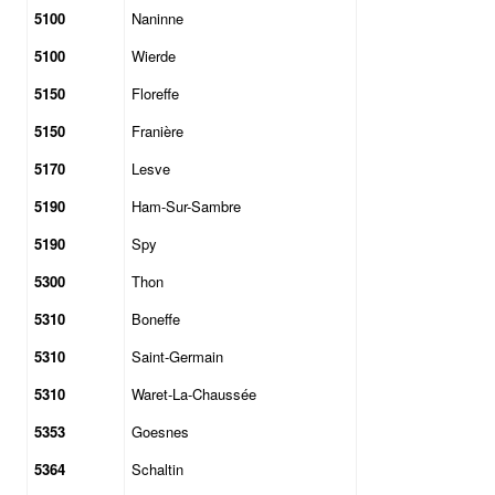
5100
Naninne
5100
Wierde
5150
Floreffe
5150
Franière
5170
Lesve
5190
Ham-Sur-Sambre
5190
Spy
5300
Thon
5310
Boneffe
5310
Saint-Germain
5310
Waret-La-Chaussée
5353
Goesnes
5364
Schaltin