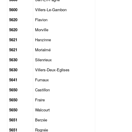
5600
Villers-Le-Gambon
5620
Flavion
5620
Morville
5621
Hanzinne
5621
Morialmé
5630
Silenrieux
5630
Villers-Deux-Eglises
5641
Furnaux
5650
Castillon
5650
Fraire
5650
Walcourt
5651
Berzée
5651
Rognée