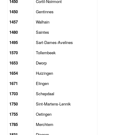
1450
Cortil-Noirmont
1450
Gentinnes
1457
Walhain
1480
Saintes
1495
Sart-Dames-Avelines
1570
Tollembeek
1653
Dworp
1654
Huizingen
1671
Elingen
1703
Schepdaal
1750
Sint-Martens-Lennik
1755
Oetingen
1785
Merchtem
1831
Diegem