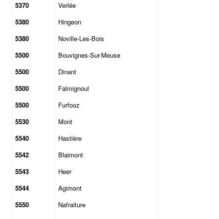
5370
Verlée
5380
Hingeon
5380
Noville-Les-Bois
5500
Bouvignes-Sur-Meuse
5500
Dinant
5500
Falmignoul
5500
Furfooz
5530
Mont
5540
Hastière
5542
Blaimont
5543
Heer
5544
Agimont
5550
Nafraiture