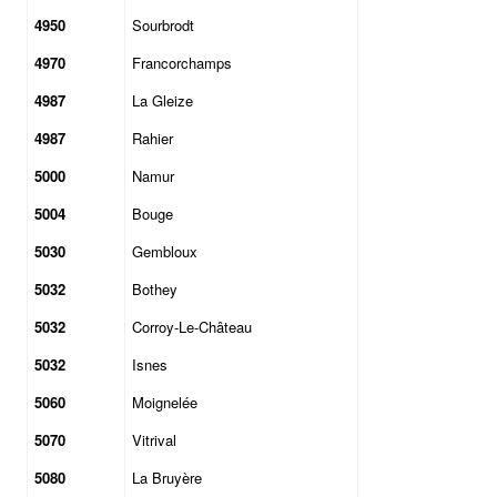
4950
Sourbrodt
4970
Francorchamps
4987
La Gleize
4987
Rahier
5000
Namur
5004
Bouge
5030
Gembloux
5032
Bothey
5032
Corroy-Le-Château
5032
Isnes
5060
Moignelée
5070
Vitrival
5080
La Bruyère