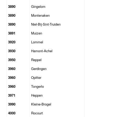
3890
Gingelom
3890
Montenaken
3890
Niel-Bij-Sint-Truiden
3891
Muizen
3920
Lommel
3930
Hamont-Achel
3950
Reppel
3960
Gerdingen
3960
Opitter
3960
Tongerlo
3971
Heppen
3990
Kleine-Brogel
4000
Rocourt