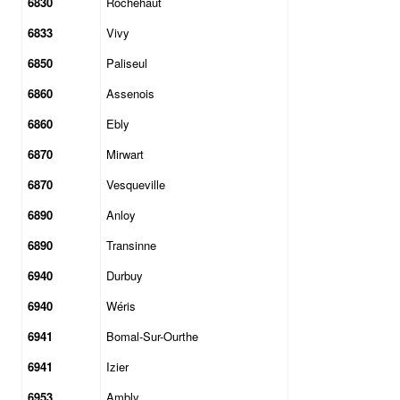
6830
Rochehaut
6833
Vivy
6850
Paliseul
6860
Assenois
6860
Ebly
6870
Mirwart
6870
Vesqueville
6890
Anloy
6890
Transinne
6940
Durbuy
6940
Wéris
6941
Bomal-Sur-Ourthe
6941
Izier
6953
Ambly