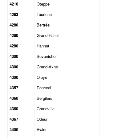
4210
Oteppe
4263
Tourinne
4280
Bertrée
4280
Grand-Hallet
4280
Hannut
4300
Bovenistier
4300
Grand-Axhe
4300
Oleye
4357
Donceel
4360
Bergilers
4360
Grandville
4367
Odeur
4400
Awirs