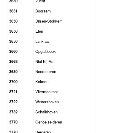
3630
Vucht
3631
Boorsem
3650
Dilsen-Stokkem
3650
Elen
3650
Lanklaar
3660
Opglabbeek
3668
Niel-Bij-As
3680
Neeroeteren
3700
Kolmont
3721
Vliermaalroot
3722
Wintershoven
3732
Schalkhoven
3770
Genoelselderen
3770
Herderen