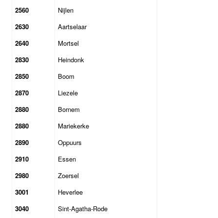
2560
Nijlen
2630
Aartselaar
2640
Mortsel
2830
Heindonk
2850
Boom
2870
Liezele
2880
Bornem
2880
Mariekerke
2890
Oppuurs
2910
Essen
2980
Zoersel
3001
Heverlee
3040
Sint-Agatha-Rode