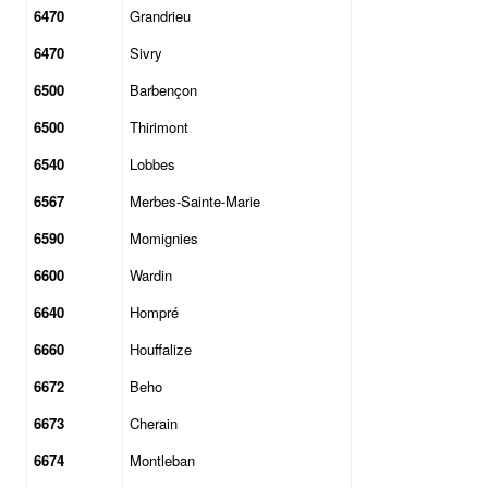
6470
Grandrieu
6470
Sivry
6500
Barbençon
6500
Thirimont
6540
Lobbes
6567
Merbes-Sainte-Marie
6590
Momignies
6600
Wardin
6640
Hompré
6660
Houffalize
6672
Beho
6673
Cherain
6674
Montleban