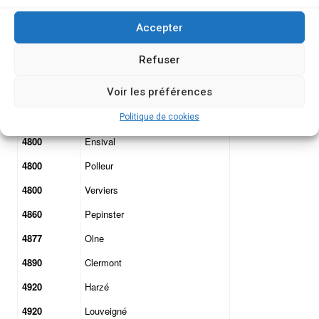
4721
Neu-Moresnet
Accepter
4760
Bullange
Refuser
4770
Amblève
Voir les préférences
4780
Saint-Vith
4783
Lommersweiler
Politique de cookies
4800
Ensival
4800
Polleur
4800
Verviers
4860
Pepinster
4877
Olne
4890
Clermont
4920
Harzé
4920
Louveigné