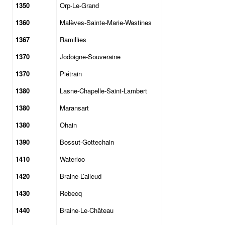
1350
Orp-Le-Grand
1360
Malèves-Sainte-Marie-Wastines
1367
Ramillies
1370
Jodoigne-Souveraine
1370
Piétrain
1380
Lasne-Chapelle-Saint-Lambert
1380
Maransart
1380
Ohain
1390
Bossut-Gottechain
1410
Waterloo
1420
Braine-L’alleud
1430
Rebecq
1440
Braine-Le-Château