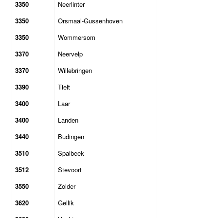
3350
Neerlinter
3350
Orsmaal-Gussenhoven
3350
Wommersom
3370
Neervelp
3370
Willebringen
3390
Tielt
3400
Laar
3400
Landen
3440
Budingen
3510
Spalbeek
3512
Stevoort
3550
Zolder
3620
Gellik