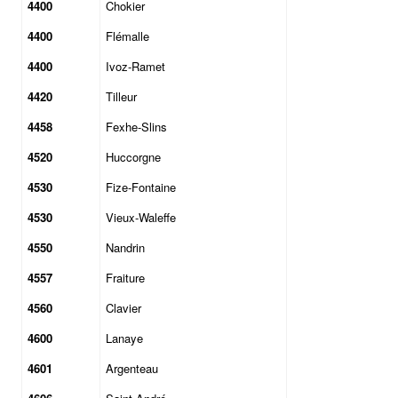
4400
Chokier
4400
Flémalle
4400
Ivoz-Ramet
4420
Tilleur
4458
Fexhe-Slins
4520
Huccorgne
4530
Fize-Fontaine
4530
Vieux-Waleffe
4550
Nandrin
4557
Fraiture
4560
Clavier
4600
Lanaye
4601
Argenteau