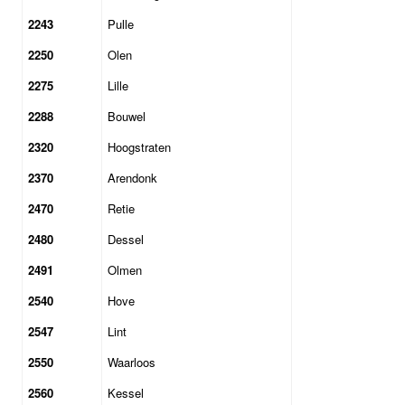
2243
Pulle
2250
Olen
2275
Lille
2288
Bouwel
2320
Hoogstraten
2370
Arendonk
2470
Retie
2480
Dessel
2491
Olmen
2540
Hove
2547
Lint
2550
Waarloos
2560
Kessel