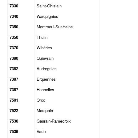
7330
Saint-Ghislain
7340
Warquignies
7350
Montroeul-Sur-Haine
7350
Thulin
7370
Wihéries
7380
Quiévrain
7382
Audregnies
7387
Erquennes
7387
Honnelles
7501
Orcq
7522
Marquain
7530
Gaurain-Ramecroix
7536
Vaulx