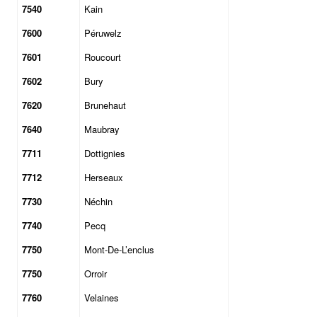
7540
Kain
7600
Péruwelz
7601
Roucourt
7602
Bury
7620
Brunehaut
7640
Maubray
7711
Dottignies
7712
Herseaux
7730
Néchin
7740
Pecq
7750
Mont-De-L’enclus
7750
Orroir
7760
Velaines