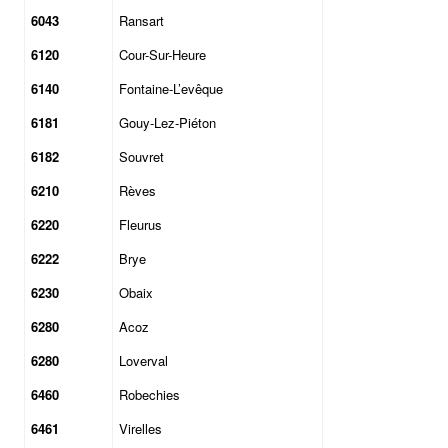
6043
Ransart
6120
Cour-Sur-Heure
6140
Fontaine-L’evêque
6181
Gouy-Lez-Piéton
6182
Souvret
6210
Rèves
6220
Fleurus
6222
Brye
6230
Obaix
6280
Acoz
6280
Loverval
6460
Robechies
6461
Virelles