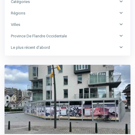
Catégories
Régions
Province
Villes
de
Province De Flandre Occidentale
Flandre-
Occidentale
,
Le plus récent d'abord
La
Panne
Business
Faillite
Previous
Next