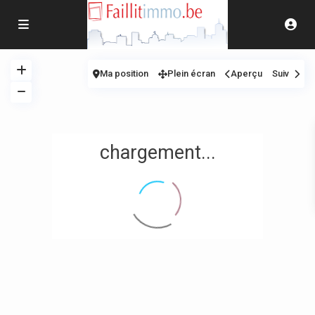
Ma position
Plein écran
Aperçu
Suiv
chargement...