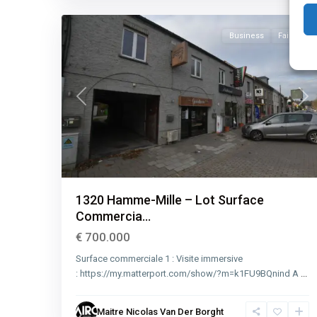
36
Mille
Business
Faillite
Previous
Nex
1320 Hamme-Mille – Lot Surface
Commercia...
€ 700.000
Surface commerciale 1 : Visite immersive
: https://my.matterport.com/show/?m=k1FU9BQnind A
...
Maitre Nicolas Van Der Borght