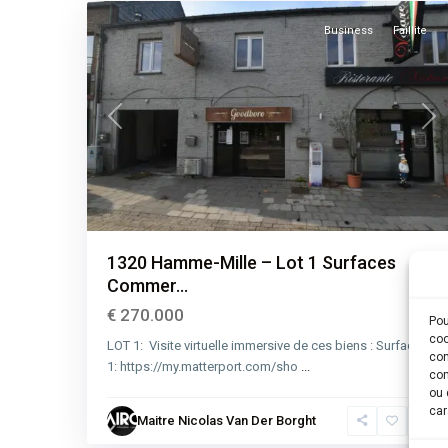
Business
Faillite
Previous
Nex
1320 Hamme-Mille – Lot 1 Surfaces
Commer...
€ 270.000
Pou
coo
LOT 1: Visite virtuelle immersive de ces biens : Surface
con
1: https://my.matterport.com/sho
...
com
Brabant
ou 
Wallon
,
car
Maitre Nicolas Van Der Borght
Hamme-