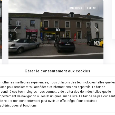
Business
Faillite
t
Previous
Next
1320 Hamme-Mille – Lot 3 Surface
Gérer le consentement aux cookies
Commerc...
€ 190.000
r offrir les meilleures expériences, nous utilisons des technologies telles que le
kies pour stocker et/ou accéder aux informations des appareils. Le fait de
Lot 3 Visite virtuelle immersive de ce bien
sentir à ces technologies nous permettra de traiter des données telles que le
: https://my.matterport.com/show/?m=RPbikMvaWo
...
portement de navigation ou les ID uniques sur ce site. Le fait de ne pas consent
Brabant
de retirer son consentement peut avoir un effet négatif sur certaines
Wallon
,
actéristiques et fonctions.
Maitre Nicolas Van Der Borght
Hamme-