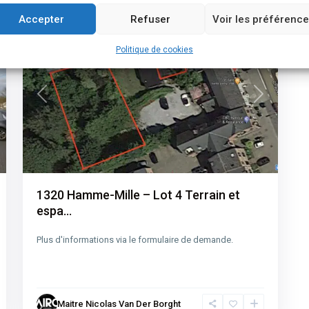
16
Mille
Accepter
Refuser
Voir les préférenc
Business
Faillite
Politique de cookies
t
Previous
Next
1320 Hamme-Mille – Lot 4 Terrain et
espa...
Plus d'informations via le formulaire de demande.
Maitre Nicolas Van Der Borght