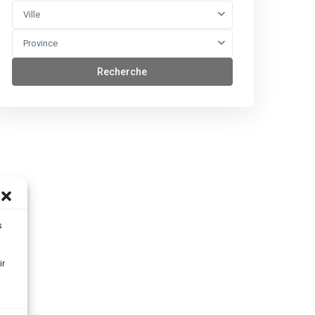
Ville
Province
Recherche
s
ir