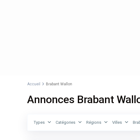
Accueil
Brabant Wallon
Annonces Brabant Wall
Brabant
Wallon
,
Types
Catégories
Régions
Villes
Bra
Hamme-
4
Mille