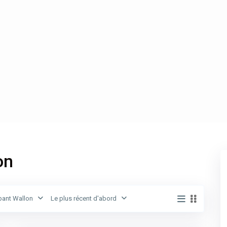
on
Brabant
Wallon
,
bant Wallon
Le plus récent d'abord
Hamme-
4
Mille