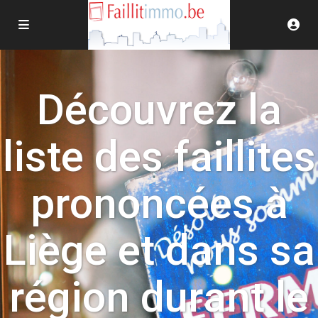
Découvrez la
liste des faillites
prononcées à
Liège et dans sa
région durant le