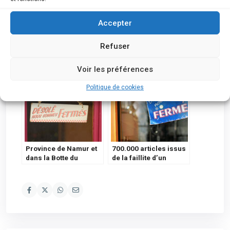
Accepter
Mithra SA est mise en
Cinq faillites
Refuser
faillite 19 personnes
prononcées ces deux
licenciées
dernières semaines de
Voir les préférences
janvier en Wallonie
picarde
Politique de cookies
Province de Namur et
700.000 articles issus
dans la Botte du
de la faillite d’un
Hainaut : Faillites
grossiste en outillage
prononcées – 19 Juin
mis en vente
2023