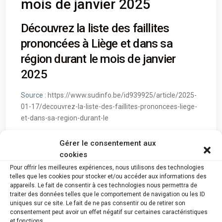
mois de janvier 2025
Découvrez la liste des faillites
prononcées à Liège et dans sa
région durant le mois de janvier
2025
Source :
https://www.sudinfo.be/id939925/article/2025-
01-17/decouvrez-la-liste-des-faillites-prononcees-liege-
et-dans-sa-region-durant-le
Voir aussi :
Plus de 11.000 faillites en 2024, le nombre le
Gérer le consentement aux
plus élevé en dix ans
cookies
Voir Plus :
Pour offrir les meilleures expériences, nous utilisons des technologies
telles que les cookies pour stocker et/ou accéder aux informations des
appareils. Le fait de consentir à ces technologies nous permettra de
traiter des données telles que le comportement de navigation ou les ID
uniques sur ce site. Le fait de ne pas consentir ou de retirer son
consentement peut avoir un effet négatif sur certaines caractéristiques
et fonctions.