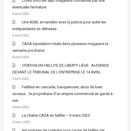
CORA voici les sept magasins concernés par une
éventuelle fermeture
9 avril 2025
Une ASBL en tandem avec la justice pour aider les
indépendants en détresse
9 avril 2025
CASA liquidation totale dans plusieurs magasins la
semaine prochaine
8 avril 2025
CITATION EN FAILLITE DE LIBERTY LIÈGE : AUDIENCE
DEVANT LE TRIBUNAL DE L’ENTREPRISE LE 14 AVRIL
4 avril 2025
Faillites en cascade, banqueroute, abus de bien
sociaux… le propriétaire d’un empire commercial en garde à
vue
4 avril 2025
La chaîne CASA en faillite – 6 mars 2025
6 mars 2025
les ruptures de contrats pour cause de faillite ont