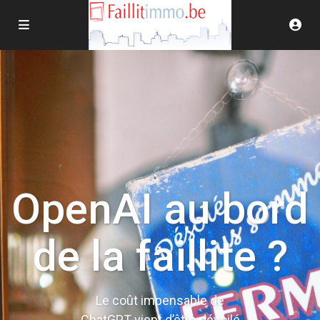
OpenAI au bord
de la faillite ?
Le coût impensable de
ChatGPT vient d’être dévoilé