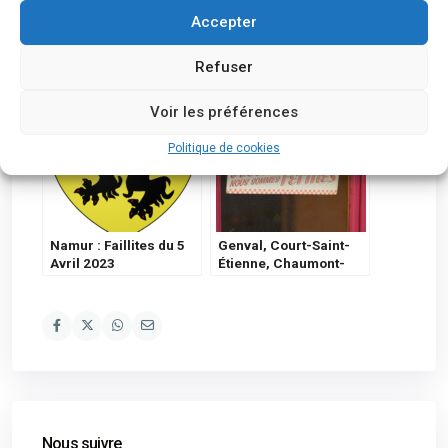
Accepter
Un établissement
S’opposer à la
emblématique de
procédure par défaut
Refuser
Malmedy est en faillite
Juillet 2024
Voir les préférences
Politique de cookies
Namur : Faillites du 5
Genval, Court-Saint-
Avril 2023
Étienne, Chaumont-
Gistoux: les faillites de
4 sociétés actives
dans le secteur de la
construction
Nous suivre