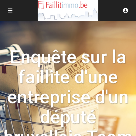
Enquête sur la
faillite d'une
entreprise d'un
député