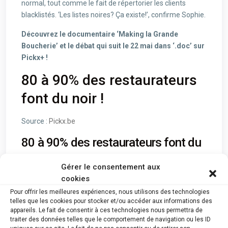
normal, tout comme le fait de répertorier les clients
blacklistés. ‘Les listes noires? Ça existe!’, confirme Sophie.
Découvrez le documentaire ‘Making la Grande
Boucherie’ et le débat qui suit le 22 mai dans ‘.doc’ sur
Pickx+ !
80 à 90% des restaurateurs
font du noir !
Source :
Pickx.be
80 à 90% des restaurateurs font du
noir !
Gérer le consentement aux
cookies
Voir aussi :
Voici les dix faillites annoncées cette semaine
en Wallonie picarde
Pour offrir les meilleures expériences, nous utilisons des technologies
telles que les cookies pour stocker et/ou accéder aux informations des
Voir Plus :
appareils. Le fait de consentir à ces technologies nous permettra de
traiter des données telles que le comportement de navigation ou les ID