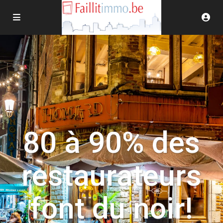
80 à 90% des
restaurateurs
font du noir!