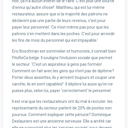
noir, ça n’a aucun intérêt de le faire. C’est plus une source
d’ennui qu’autre chose!’. Matthieu, qui est lui-même
restaurateur, assure que si la majorité des patrons ne
déclarent pas une partie de leurs revenus, c’est pour
payer leur personnel. ‘Ce n’est même pas pour que les
patrons s’en mettent dans les poches. C’est pour arrondir
les fins de mois du personnel qui est impayable.’
Eric Boschman est sommelier et humoriste, il connaît bien
l’HoReCa belge. Il souligne l’inclusion sociale que permet
le secteur: ‘C’est un aspirateur à gens pas formés!
Comment on fait avec les gens qui n’ont pas de diplôme?
Porter deux assiettes, ils y arrivent toujours et couper une
carotte, ils en sont capables!’. Il déplore lui aussi qu’on ne
puisse plus, selon lui, payer ‘correctement’ le personnel.
Il est vrai que les restaurateurs ont du mal à recruter: les
représentants du secteur parlent de 20% de postes non
pourvus. Comment expliquer cette pénurie? Dominique
Deslauriers est une ancienne serveuse. Elle a arrêté car
elle ne supportait plus les ‘services coupés’ pour devenir