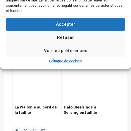
uniques sur ce site. Le fait de ne pas consentir ou de retirer son
consentement peut avoir un effet négatif sur certaines caractéristiques
et fonctions.
Accepter
Refuser
S’opposer à la
Namur : Faillites du 5
Voir les préférences
procédure par défaut
Avril 2023
Politique de cookies
La Wallonie au bord de
Halo Steelrings à
la faillite
Seraing en faillite
(2023)