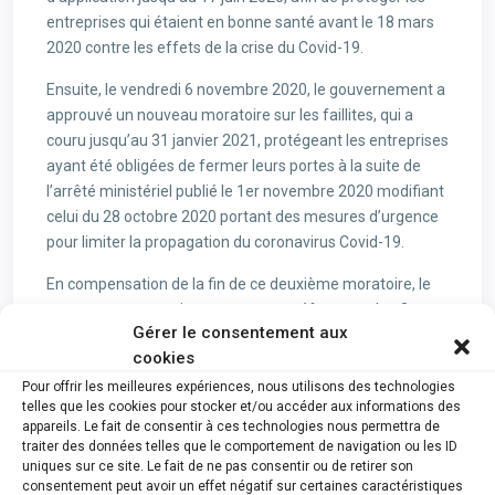
entreprises qui étaient en bonne santé avant le 18 mars
2020 contre les effets de la crise du Covid-19.
Ensuite, le vendredi 6 novembre 2020, le gouvernement a
approuvé un nouveau moratoire sur les faillites, qui a
couru jusqu’au 31 janvier 2021, protégeant les entreprises
ayant été obligées de fermer leurs portes à la suite de
l’arrêté ministériel publié le 1er novembre 2020 modifiant
celui du 28 octobre 2020 portant des mesures d’urgence
pour limiter la propagation du coronavirus Covid-19.
En compensation de la fin de ce deuxième moratoire, le
gouvernement a mis en œuvre une réforme, selon 3 axes,
Gérer le consentement aux
afin d’assouplir l’accès à la PRJ (procédure de
cookies
réorganisation judiciaire). Premièrement, la procédure a
été allégée en ne demandant plus obligatoirement aux
Pour offrir les meilleures expériences, nous utilisons des technologies
telles que les cookies pour stocker et/ou accéder aux informations des
entreprises de remettre d’emblée 11 documents mais 3
appareils. Le fait de consentir à ces technologies nous permettra de
seulement, les autres documents pouvant être fournis en
traiter des données telles que le comportement de navigation ou les ID
cours de procédure. Deuxièmement, la procédure ne
uniques sur ce site. Le fait de ne pas consentir ou de retirer son
consentement peut avoir un effet négatif sur certaines caractéristiques
nécessite plus une publication au Moniteur belge, ce qui