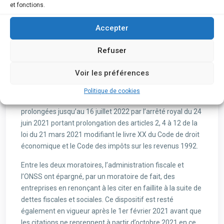
et fonctions.
permet au médiateur de rencontrer les créanciers en
toute discrétion et d’éviter ainsi qu’ils n’exigent le
Accepter
remboursement rapide de leurs créances avant qu’un
accord n’ait été conclu. Troisièmement, les PRJ par
Refuser
accord à l’amiable sont encouragées grâce à une
exonération fiscale qui n’était jusque-là appliquée qu’aux
Voir les préférences
PRJ obtenues par décision judiciaire. Les dispositions
relatives aux 2 premiers axes de la réforme devaient
Politique de cookies
cesser d’être en vigueur le 30 juin 2021 mais ont été
prolongées jusqu’au 16 juillet 2022 par l’arrêté royal du 24
juin 2021 portant prolongation des articles 2, 4 à 12 de la
loi du 21 mars 2021 modifiant le livre XX du Code de droit
économique et le Code des impôts sur les revenus 1992.
Entre les deux moratoires, l’administration fiscale et
l’ONSS ont épargné, par un moratoire de fait, des
entreprises en renonçant à les citer en faillite à la suite de
dettes fiscales et sociales. Ce dispositif est resté
également en vigueur après le 1er février 2021 avant que
les citations ne reprennent à partir d’octobre 2021 en ce