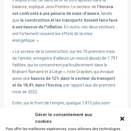
« Aujourd’hui, certains défis se sont ajoutés dans la
balance, explique Joris Peeters. Le secteur de
l’horeca
est confronté à une pénurie de main-d’œuvre
, tandis
que
la construction et les transports doivent faire face
à une hausse de l’inflation
. En outre, ces deux secteurs
ont fortement ressenti les effets de la crise
énergétique. »
« Le secteur de la construction, sur les 10 premiers mois
de l’année, enregistre d’ailleurs un record absolu de 1.797
faillites, qui se concentrent particulièrement dans le
Brabant flamand et à Liège », note Graydon, qui évoque
aussi une
hausse de 12% dans le secteur du transport
et de 18,4% dans l’horeca
, par rapport aux dix premiers
mois de 2022.
Enfin, sur le front de l’emploi, quelque 1.815 jobs sont
passés à la trappe au mois d’octobre.
À cet égard, le
Gérer le consentement aux
bilan de l’année 2023 s’annonce plus sévère qu’en
cookies
2022
: sur les dix premiers mois, 17.534 emplois ont déjà
Pour offrir les meilleures expériences, nous utilisons des technologies
été perdus, contre 13.424 sur la même période en 2022.