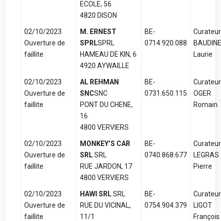
ECOLE, 56
4820 DISON
02/10/2023
M. ERNEST
BE-
Curateur
Ouverture de
SPRL
SPRL
0714.920.088
BAUDIN
faillite
HAMEAU DE KIN, 6
Laurie
4920 AYWAILLE
02/10/2023
AL REHMAN
BE-
Curateur
Ouverture de
SNC
SNC
0731.650.115
OGER
faillite
PONT DU CHENE,
Romain
16
4800 VERVIERS
02/10/2023
MONKEY’S CAR
BE-
Curateur
Ouverture de
SRL
SRL
0740.868.677
LEGRAS
faillite
RUE JARDON, 17
Pierre
4800 VERVIERS
02/10/2023
HAWI SRL
SRL
BE-
Curateur
Ouverture de
RUE DU VICINAL,
0754.904.379
LIGOT
faillite
11/1
François