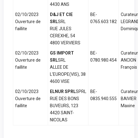
4430 ANS
02/10/2023
D&J ET CIE
BE-
Curateur
Ouverture de
SRL
SRL
0765.603.182
LEGRAN
faillite
RUE JULES
Dominiq
CEREXHE, 54
4800 VERVIERS
02/10/2023
GS IMPORT
BE-
Curateur
Ouverture de
SRL
SRL
0780.980.454
ANCION
faillite
ALLEE DE
François
L’EUROPE(VIS), 38
4600 VISE
02/10/2023
ELNUR SPRL
SPRL
BE-
Curateur
Ouverture de
RUE DES BONS
0835.940.555
BAIVIER
faillite
BUVEURS, 123
Maxine
4420 SAINT-
NICOLAS