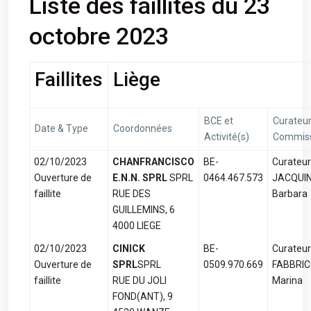
Liste des faillites du 23
octobre 2023
Faillites
Liège
BCE et
Curateur
Date & Type
Coordonnées
Activité(s)
Commiss
02/10/2023
CHANFRANCISCO
BE-
Curateur
Ouverture de
E.N.N. SPRL
SPRL
0464.467.573
JACQUI
faillite
RUE DES
Barbara
GUILLEMINS, 6
4000 LIEGE
02/10/2023
CINICK
BE-
Curateur
Ouverture de
SPRL
SPRL
0509.970.669
FABBRIC
faillite
RUE DU JOLI
Marina
FOND(ANT), 9