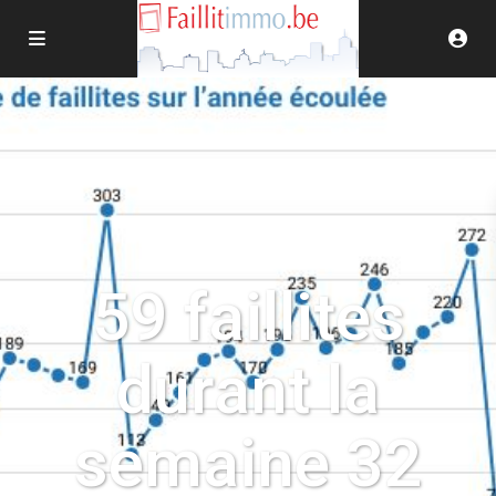
59 faillites
durant la
semaine 32