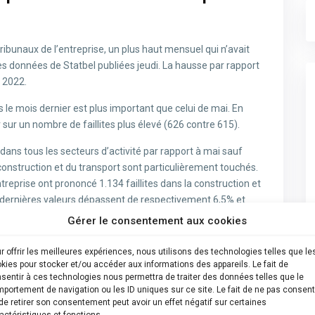
 tribunaux de l’entreprise, un plus haut mensuel qui n’avait
des données de Statbel publiées jeudi. La hausse par rapport
n 2022.
 le mois dernier est plus important que celui de mai. En
sur un nombre de faillites plus élevé (626 contre 615).
dans tous les secteurs d’activité par rapport à mai sauf
 construction et du transport sont particulièrement touchés.
treprise ont prononcé 1.134 faillites dans la construction et
s dernières valeurs dépassent de respectivement 6,5% et
i concerne la construction (1.065) et en 2022 en ce qui
Gérer le consentement aux cookies
ate Statbel.
r offrir les meilleures expériences, nous utilisons des technologies telles que le
ré 2.726 pertes d’emploi, en hausse de 39,4% par rapport à
kies pour stocker et/ou accéder aux informations des appareils. Le fait de
sentir à ces technologies nous permettra de traiter des données telles que le
portement de navigation ou les ID uniques sur ce site. Le fait de ne pas consent
les entreprises.
de retirer son consentement peut avoir un effet négatif sur certaines