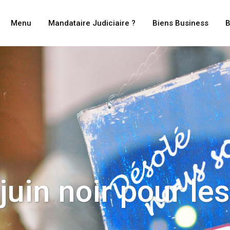
Menu
Mandataire Judiciaire ?
Biens Business
B
uin noir pour le