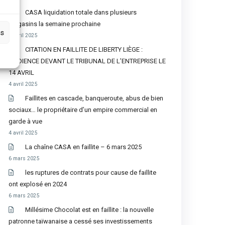
CASA liquidation totale dans plusieurs
magasins la semaine prochaine
es
8 avril 2025
CITATION EN FAILLITE DE LIBERTY LIÈGE :
AUDIENCE DEVANT LE TRIBUNAL DE L’ENTREPRISE LE
14 AVRIL
4 avril 2025
Faillites en cascade, banqueroute, abus de bien
sociaux… le propriétaire d’un empire commercial en
garde à vue
4 avril 2025
La chaîne CASA en faillite – 6 mars 2025
6 mars 2025
les ruptures de contrats pour cause de faillite
ont explosé en 2024
6 mars 2025
Millésime Chocolat est en faillite : la nouvelle
patronne taïwanaise a cessé ses investissements