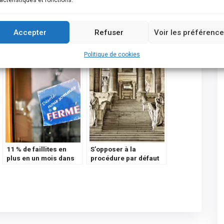
actéristiques et fonctions.
Accepter
Refuser
Voir les préférenc
Politique de cookies
11 % de faillites en
S’opposer à la
plus en un mois dans
procédure par défaut
l’Horeca