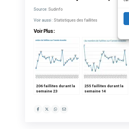
car
Source:
Sudinfo
Voir aussi :
Statistiques des faillites
Voir Plus :
206 faillites durant la
255 faillites durant la
semaine 23
semaine 14