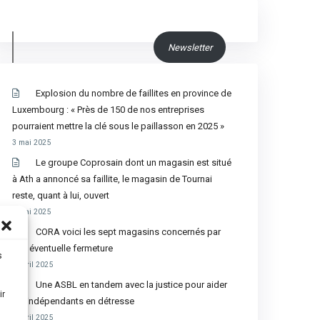
Newsletter
Explosion du nombre de faillites en province de
Luxembourg : « Près de 150 de nos entreprises
pourraient mettre la clé sous le paillasson en 2025 »
3 mai 2025
Le groupe Coprosain dont un magasin est situé
à Ath a annoncé sa faillite, le magasin de Tournai
reste, quant à lui, ouvert
2 mai 2025
CORA voici les sept magasins concernés par
une éventuelle fermeture
s
9 avril 2025
Une ASBL en tandem avec la justice pour aider
ir
les indépendants en détresse
9 avril 2025