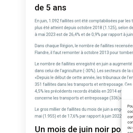
de 5 ans
En juin, 1.092 faillites ont été comptabilisées par les
plus été atteint depuis octobre 2018 (1.125), selon 
à mai 2023 est de 26,4% et de 0,9% par rapport à jui
Dans chaque Région, le nombre de faillites recensées
Flandre, il faut remonter à octobre 2013 pour tomber 
Le nombre de faillites enregistré en juin a augmenté 
dans celui de l’agriculture (-30%). Les secteurs de la
«Depuis le début de cette année, les tribunaux de l’en
351 faillites dans les transports et entreposage. Ce
4,5% les précédents records établis en 2014 en ce qu
concerne les transports et entreposage (336)», const
Pou
Le gros millier de faillites du mois de juin a engend
coo
mai (1.955) et de 17,6% par rapport à juin 2022.
con
com
Un mois de juin noir pour 
ou 