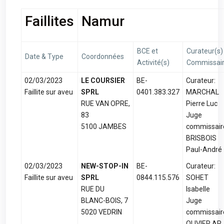
Faillites
Namur
BCE et
Curateur(s)
Date & Type
Coordonnées
Activité(s)
Commissai
02/03/2023
LE COURSIER
BE-
Curateur:
Faillite sur aveu
SPRL
0401.383.327
MARCHAL
RUE VAN OPRE,
Pierre Luc
83
Juge
5100 JAMBES
commissair
BRISBOIS
Paul-André
02/03/2023
NEW-STOP-IN
BE-
Curateur:
Faillite sur aveu
SPRL
0844.115.576
SOHET
RUE DU
Isabelle
BLANC-BOIS, 7
Juge
5020 VEDRIN
commissair
OLIVIER AR