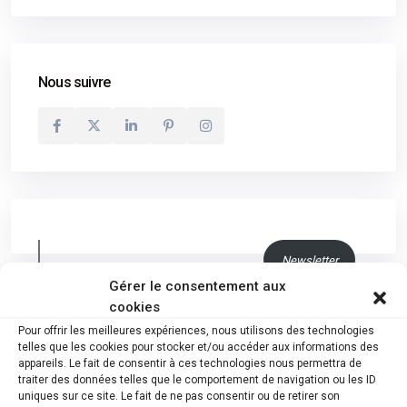
Nous suivre
Newsletter
Gérer le consentement aux
cookies
Explosion du nombre de faillites en province de
Pour offrir les meilleures expériences, nous utilisons des technologies
Luxembourg : « Près de 150 de nos entreprises pourraient
telles que les cookies pour stocker et/ou accéder aux informations des
mettre la clé sous le paillasson en 2025 »
appareils. Le fait de consentir à ces technologies nous permettra de
traiter des données telles que le comportement de navigation ou les ID
3 mai 2025
uniques sur ce site. Le fait de ne pas consentir ou de retirer son
Le groupe Coprosain dont un magasin est situé à Ath a