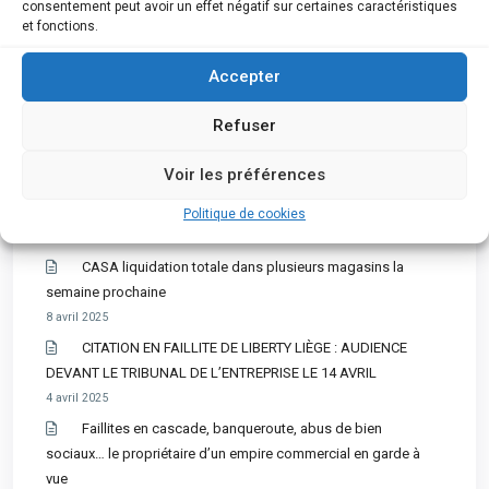
consentement peut avoir un effet négatif sur certaines caractéristiques
annoncé sa faillite, le magasin de Tournai reste, quant à lui,
et fonctions.
ouvert
Accepter
2 mai 2025
CORA voici les sept magasins concernés par une
Refuser
éventuelle fermeture
9 avril 2025
Voir les préférences
Une ASBL en tandem avec la justice pour aider les
indépendants en détresse
Politique de cookies
9 avril 2025
CASA liquidation totale dans plusieurs magasins la
semaine prochaine
8 avril 2025
CITATION EN FAILLITE DE LIBERTY LIÈGE : AUDIENCE
DEVANT LE TRIBUNAL DE L’ENTREPRISE LE 14 AVRIL
4 avril 2025
Faillites en cascade, banqueroute, abus de bien
sociaux… le propriétaire d’un empire commercial en garde à
vue