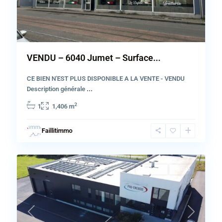
VENDU – 6040 Jumet – Surface...
CE BIEN N'EST PLUS DISPONIBLE A LA VENTE - VENDU
Description générale
...
Province
2
1
1,406 m
de
Namur
,
Faillitimmo
Somme-
54
Leuze
Business
Faillite
Previous
Next