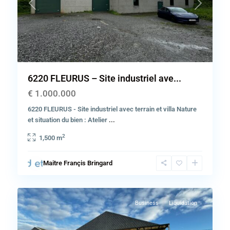
Previous
Next
6220 FLEURUS – Site industriel ave...
€ 1.000.000
6220 FLEURUS - Site industriel avec terrain et villa Nature
et situation du bien : Atelier
...
2
1,500 m
Province
de
Maitre Françis Bringard
Hainaut
,
13
Lodelinsart
Business
Liquidation