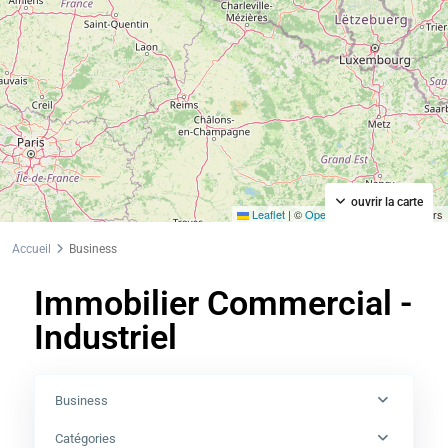
ouvrir la carte
Leaflet
|
©
OpenStreetMap
contributors
Accueil
Business
Immobilier Commercial -
Industriel
Business
Catégories