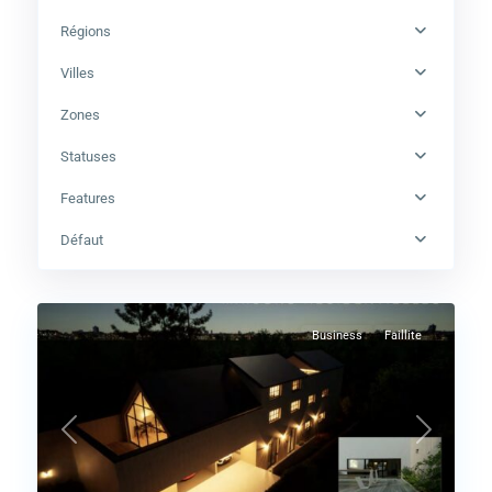
Régions
Villes
Zones
Statuses
Brabant
Features
Flamand
,
Rhode-
Défaut
Saint-
74
Genèse
Business
Faillite
Previous
Next