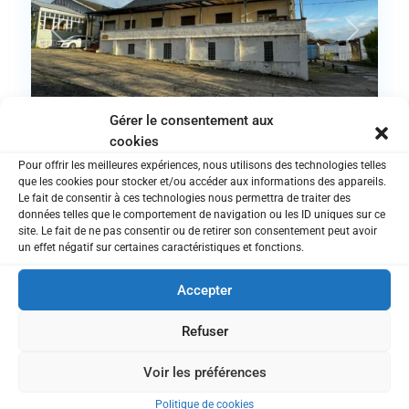
Previous
Next
Gérer le consentement aux
cookies
VENDU — 6042 Lodelinsart – E...
Pour offrir les meilleures expériences, nous utilisons des technologies telles
que les cookies pour stocker et/ou accéder aux informations des appareils.
Le fait de consentir à ces technologies nous permettra de traiter des
Liquidation de l'immeuble uniquement. Les liquidations
données telles que le comportement de navigation ou les ID uniques sur ce
sont à voir sur Jevendirect,
...
site. Le fait de ne pas consentir ou de retirer son consentement peut avoir
Province
un effet négatif sur certaines caractéristiques et fonctions.
de
Hainaut
,
Accepter
30
Tournai
Refuser
Business
Faillite
Voir les préférences
Politique de cookies