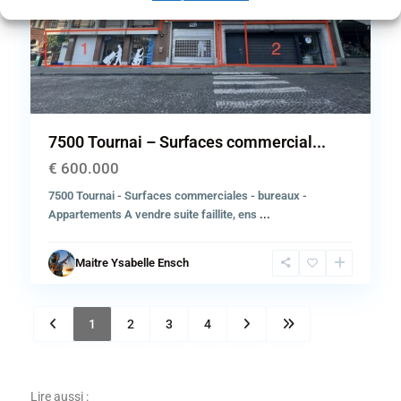
Previous
Next
7500 Tournai – Surfaces commercial...
€ 600.000
7500 Tournai - Surfaces commerciales - bureaux -
Appartements A vendre suite faillite, ens
...
Maitre Ysabelle Ensch
1
2
3
4
Lire aussi :