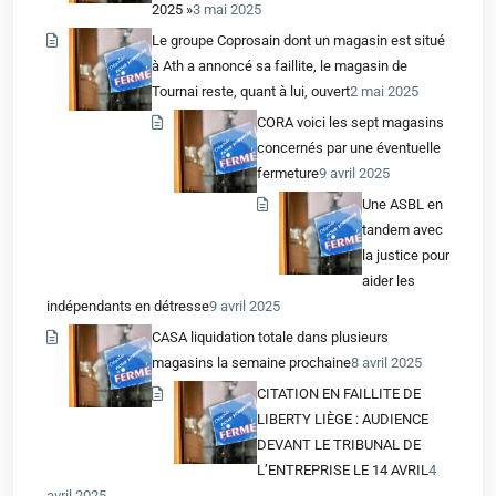
2025 »
3 mai 2025
Le groupe Coprosain dont un magasin est situé
à Ath a annoncé sa faillite, le magasin de
Tournai reste, quant à lui, ouvert
2 mai 2025
CORA voici les sept magasins
concernés par une éventuelle
fermeture
9 avril 2025
Une ASBL en
tandem avec
la justice pour
aider les
indépendants en détresse
9 avril 2025
CASA liquidation totale dans plusieurs
magasins la semaine prochaine
8 avril 2025
CITATION EN FAILLITE DE
LIBERTY LIÈGE : AUDIENCE
DEVANT LE TRIBUNAL DE
L’ENTREPRISE LE 14 AVRIL
4
avril 2025