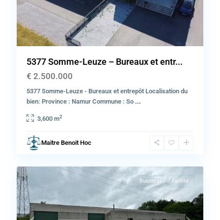
5377 Somme-Leuze – Bureaux et entr...
€ 2.500.000
5377 Somme-Leuze - Bureaux et entrepôt Localisation du
bien: Province : Namur Commune : So
...
2
3,600 m
Province
de
Maitre Benoit Hoc
Hainaut
,
23
Fleurus
Business
Faillite