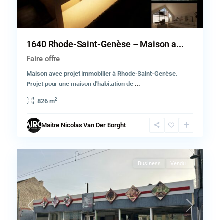
1640 Rhode-Saint-Genèse – Maison a...
Faire offre
Maison avec projet immobilier à Rhode-Saint-Genèse.
Projet pour une maison d'habitation de
...
2
826 m
Province
de
Maitre Nicolas Van Der Borght
Hainaut
,
2
Jumet
Business
Vendu !
Previous
Next